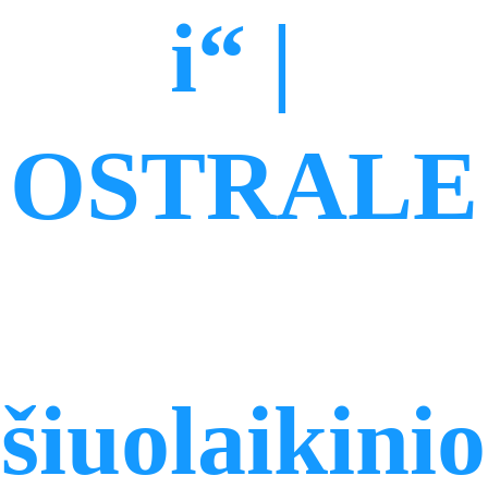
i“ | 
OSTRALE
šiuolaikinio