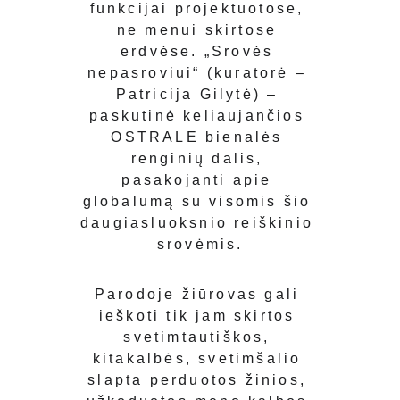
funkcijai projektuotose, 
ne menui skirtose 
erdvėse. „Srovės 
nepasroviui“ (kuratorė – 
Patricija Gilytė) – 
paskutinė keliaujančios 
OSTRALE bienalės 
renginių dalis, 
pasakojanti apie 
globalumą su visomis šio 
daugiasluoksnio reiškinio 
srovėmis.
Parodoje žiūrovas gali 
ieškoti tik jam skirtos 
svetimtautiškos, 
kitakalbės, svetimšalio 
slapta perduotos žinios, 