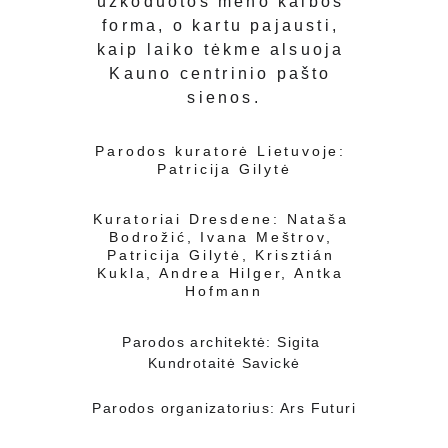
užkoduotos meno kalbos 
forma, o kartu pajausti, 
kaip laiko tėkme alsuoja 
Kauno centrinio pašto 
sienos.
Parodos kuratorė Lietuvoje: 
Patricija Gilytė
Kuratoriai Dresdene: 
Nataša 
Bodrožić, Ivana Meštrov, 
Patricija Gilytė, Krisztián 
Kukla, Andrea Hilger, Antka 
Hofmann
Parodos architektė: Sigita 
Kundrotaitė Savickė
Parodos organizatorius: Ars Futuri